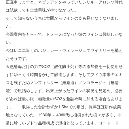
正直申しますと、ネゴシアンをやっていたシリル・アロンソ時代
は試飲しても全然興味が持てなかった。
そして知らないうちに世間からワインの姿も見せなくなりまし
た。
今回案内をもらって、ドメーヌになった彼のワインは興味しかな
い。
今はレニエ近くのボジョレー・ヴィラージュでワイナリーを構え
たそうです。
天然酵母だけの力でSO2（酸化防止剤）等の添加物を一切使用せ
ずにゆっくり時間をかけて醸造します。そしてブドウ本来のエキ
スを残すためノンフィルター（無濾過）ノンコラージュ（無清
澄）で瓶詰めします。出来上がったワインの状況を見定め、必要
があれば最小限・極微量のSO2を瓶詰め時に加える場合もありま
す。 取得した合計わずか1.5haでの畑は、長年ほぼ耕作放棄
地となっていた、1930年～ 40年代に植樹された樹々が多く、非
常に珍しいブドウ品種構成で混植となっています。コート・ド・