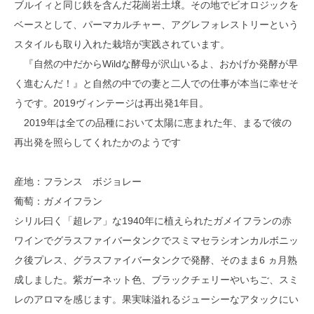
ブルイィと同じ鉄を含んだ花崗岩土壌。その地でビオロジックを
ベースとして、パーマカルチャー、アグレフォレストリーという
スタイルも取り入れた栽培が実践されています。
『自然の中だからWildな酵母が沢山いるよ、おかげか発酵が早
く進むんだ！』と自然の中での妻と二人での仕事が本当に幸せそ
うです。2019ヴィンテージは再出発1年目。
2019年は全ての品種において太陽に恵まれた年、まるで彼の
再出発を照らしてくれたかのようです
産地：フランス ボジョレー
葡萄：ガメイフラン
シリル曰く「超レア」な1940年に植えられたガメイフランの赤
ワインでグラスファイバータンクでスミマセラシオンカルボニッ
ク後プレス、グラスファイバータンクで発酵、そのまま6 ヵ月熟
成しました。紫ガーネット色、ブラックチェリーやいちご、スミ
レのアロマを感じます。果実味溢れるジューシーなアタックにい