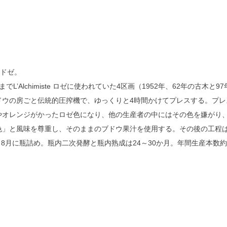
・ドゼ。
でL’Alchimiste ロゼに使われていた4区画（1952年、62年の古木
房ごと伝統的圧搾機で、ゆっくりと4時間かけてプレスする。プレスの最後は「
やオレンジがかったロゼ色になり、他の生産者の中にはその色を嫌がり
風味を尊重し、そのままのブドウ果汁を使用する。その後の工程はL’Apôt
、8月に瓶詰め。瓶内二次発酵と瓶内熟成は24～30か月。年間生産本数約2