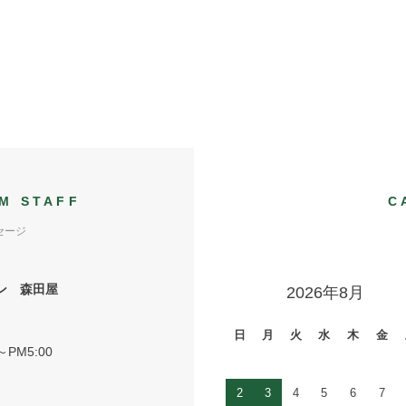
M STAFF
C
セージ
ン 森田屋
2026年8月
日
月
火
水
木
金
～PM5:00
2
3
4
5
6
7