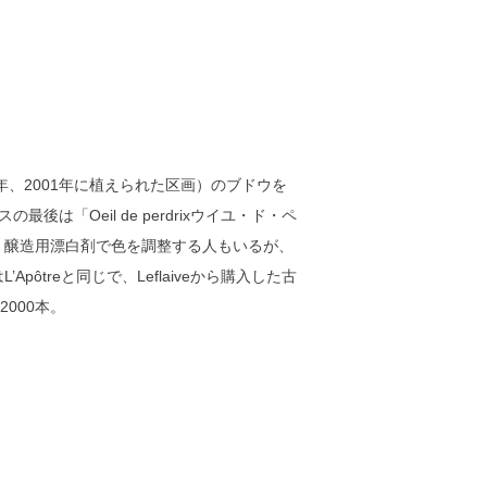
と97年、2001年に植えられた区画）のブドウを
Oeil de perdrixウイユ・ド・ペ
、醸造用漂白剤で色を調整する人もいるが、
reと同じで、Leflaiveから購入した古
000本。