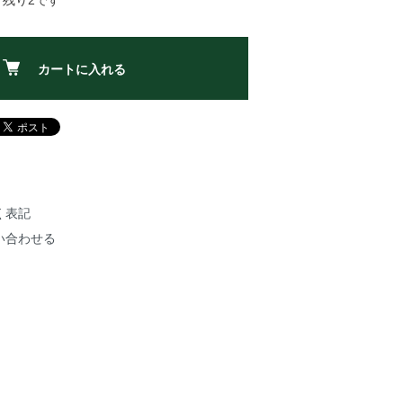
：残り2です
カートに入れる
く表記
い合わせる